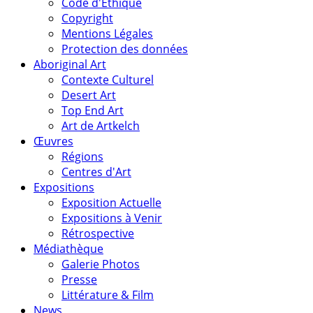
Code d'Éthique
Copyright
Mentions Légales
Protection des données
Aboriginal Art
Contexte Culturel
Desert Art
Top End Art
Art de Artkelch
Œuvres
Régions
Centres d'Art
Expositions
Exposition Actuelle
Expositions à Venir
Rétrospective
Médiathèque
Galerie Photos
Presse
Littérature & Film
News