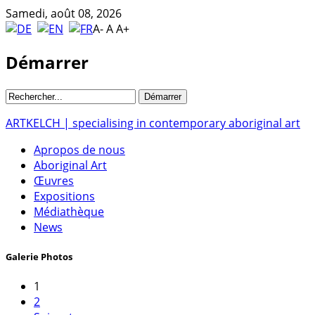
Samedi, août 08, 2026
A-
A
A+
Démarrer
ARTKELCH | specialising in contemporary aboriginal art
Apropos de nous
Aboriginal Art
Œuvres
Expositions
Médiathèque
News
Galerie Photos
1
2