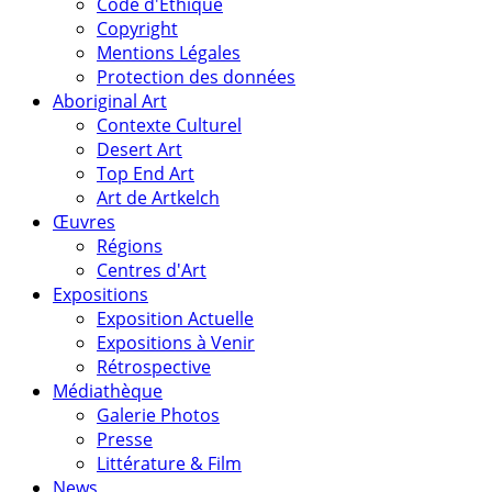
Code d'Éthique
Copyright
Mentions Légales
Protection des données
Aboriginal Art
Contexte Culturel
Desert Art
Top End Art
Art de Artkelch
Œuvres
Régions
Centres d'Art
Expositions
Exposition Actuelle
Expositions à Venir
Rétrospective
Médiathèque
Galerie Photos
Presse
Littérature & Film
News