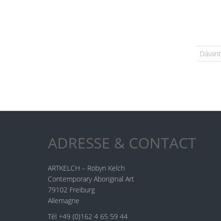
Dávant
ADRESSE & CONTACT
ARTKELCH – Robyn Kelch
Contemporary Aboriginal Art
79102 Freiburg
Allemagne
Tél +49 (0)162 4 65 59 44