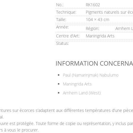
No.:
RK1602
Technique:
Pigments naturels sur éc
Taille:
104 × 43 cm
Année:
Région:
Arnhem L
Centre d'Art:
Maningrida Arts
Status:
INFORMATION CONCERN
Paul (Namarinjmak) Nabulumo
Maningrida Arts
Arnhem Land (West)
tures sur écorces s’adaptent aux différentes températures d’une pièce. L
l.
vre est protégée. Toute forme de copie ou représentation, y inclus parti
rs à vous le procurer.