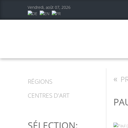
Vendredi, août 07, 2026
«
PR
RÉGIONS
CENTRES D'ART
PA
SÉLECTION: