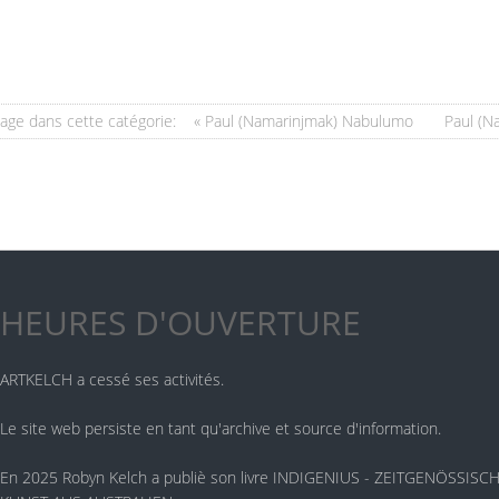
age dans cette catégorie:
« Paul (Namarinjmak) Nabulumo
Paul (N
HEURES D'OUVERTURE
ARTKELCH a cessé ses activités.
Le site web persiste en tant qu'archive et source d'information.
En 2025 Robyn Kelch a publiè son livre INDIGENIUS - ZEITGENÖSSIS