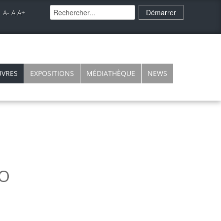
A-
A
A+
VRES
EXPOSITIONS
MÉDIATHÈQUE
NEWS
MO