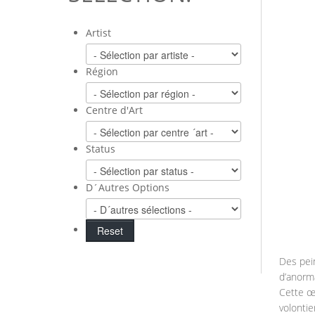
Artist
Région
Centre d'Art
Status
D´Autres Options
Des pein
d’anorma
Cette œu
volontie