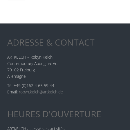
ADRESSE & CONTACT
ARTKELCH – Robyn Kelch
Contemporary Aboriginal Art
79102 Freiburg
Allemagne
Tél +49 (0)162 4 65 59 44
Email:
robyn.kelch@artkelch.de
HEURES D'OUVERTURE
ARTKELCH a cessé ses activités.