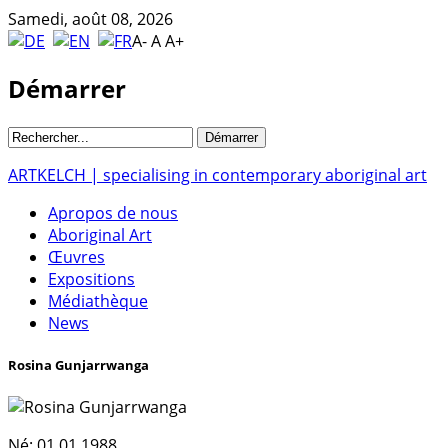
Samedi, août 08, 2026
A-
A
A+
Démarrer
ARTKELCH | specialising in contemporary aboriginal art
Apropos de nous
Aboriginal Art
Œuvres
Expositions
Médiathèque
News
Rosina Gunjarrwanga
Né:
01.01.1988