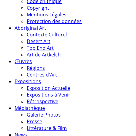
Code d'Éthique
Copyright
Mentions Légales
Protection des données
Aboriginal Art
Contexte Culturel
Desert Art
Top End Art
Art de Artkelch
Œuvres
Régions
Centres d'Art
Expositions
Exposition Actuelle
Expositions à Venir
Rétrospective
Médiathèque
Galerie Photos
Presse
Littérature & Film
News