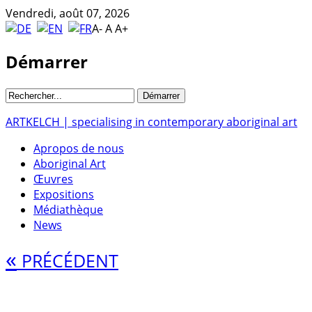
Vendredi, août 07, 2026
A-
A
A+
Démarrer
ARTKELCH | specialising in contemporary aboriginal art
Apropos de nous
Aboriginal Art
Œuvres
Expositions
Médiathèque
News
«
PRÉCÉDENT