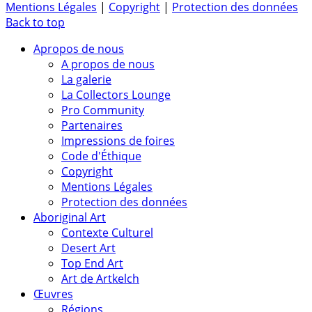
Mentions Légales
|
Copyright
|
Protection des données
Back to top
Apropos de nous
A propos de nous
La galerie
La Collectors Lounge
Pro Community
Partenaires
Impressions de foires
Code d'Éthique
Copyright
Mentions Légales
Protection des données
Aboriginal Art
Contexte Culturel
Desert Art
Top End Art
Art de Artkelch
Œuvres
Régions