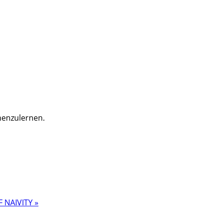
nenzulernen.
F NAIVITY »