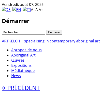
Vendredi, août 07, 2026
A-
A
A+
Démarrer
ARTKELCH | specialising in contemporary aboriginal art
Apropos de nous
Aboriginal Art
Œuvres
Expositions
Médiathèque
News
«
PRÉCÉDENT