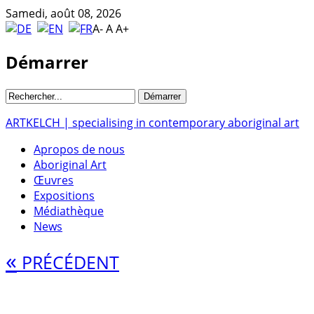
Samedi, août 08, 2026
A-
A
A+
Démarrer
ARTKELCH | specialising in contemporary aboriginal art
Apropos de nous
Aboriginal Art
Œuvres
Expositions
Médiathèque
News
«
PRÉCÉDENT