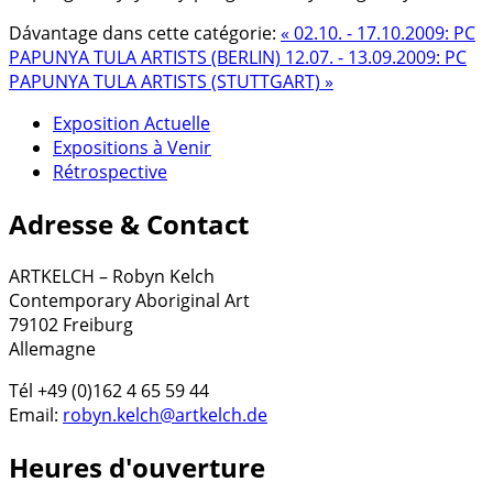
Dávantage dans cette catégorie:
« 02.10. - 17.10.2009: PC
PAPUNYA TULA ARTISTS (BERLIN)
12.07. - 13.09.2009: PC
PAPUNYA TULA ARTISTS (STUTTGART) »
Exposition Actuelle
Expositions à Venir
Rétrospective
Adresse & Contact
ARTKELCH – Robyn Kelch
Contemporary Aboriginal Art
79102 Freiburg
Allemagne
Tél +49 (0)162 4 65 59 44
Email:
robyn.kelch@artkelch.de
Heures d'ouverture