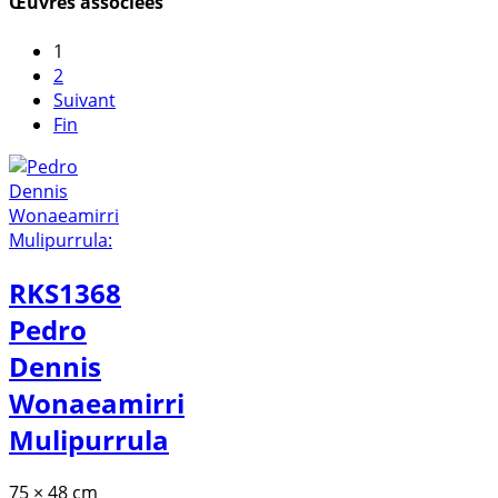
Œuvres associées
1
2
Suivant
Fin
RKS1368
Pedro
Dennis
Wonaeamirri
Mulipurrula
75 × 48 cm