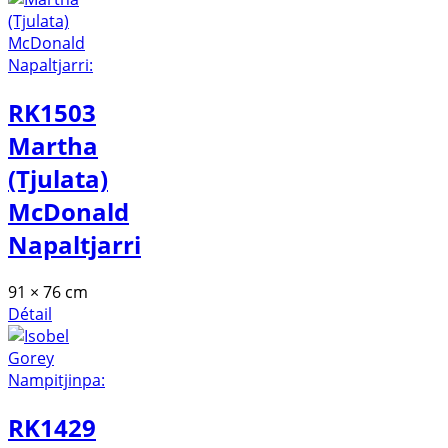
RK1503
Martha
(Tjulata)
McDonald
Napaltjarri
91 × 76 cm
Détail
RK1429