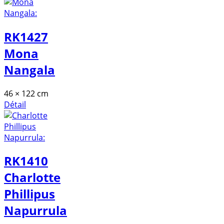
RK1427
Mona
Nangala
46 × 122 cm
Détail
RK1410
Charlotte
Phillipus
Napurrula