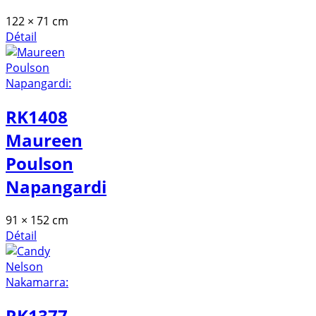
122 × 71 cm
Détail
RK1408
Maureen
Poulson
Napangardi
91 × 152 cm
Détail
RK1377