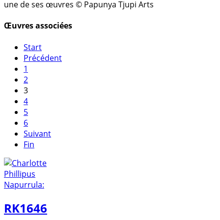
une de ses œuvres © Papunya Tjupi Arts
Œuvres associées
Start
Précédent
1
2
3
4
5
6
Suivant
Fin
RK1646