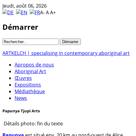
Jeudi, août 06, 2026
A-
A
A+
Démarrer
ARTKELCH | specialising in contemporary aboriginal art
Apropos de nous
Aboriginal Art
Œuvres
Expositions
Médiathèque
News
Papunya Tjupi Arts
Détails photo: fin du texte
Papunya
est situé env. 20 km au nord-ouest de Alice