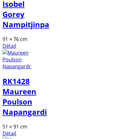
Isobel
Gorey
Nampitjinpa
91 × 76 cm
Détail
RK1428
Maureen
Poulson
Napangardi
51 × 91 cm
Détail