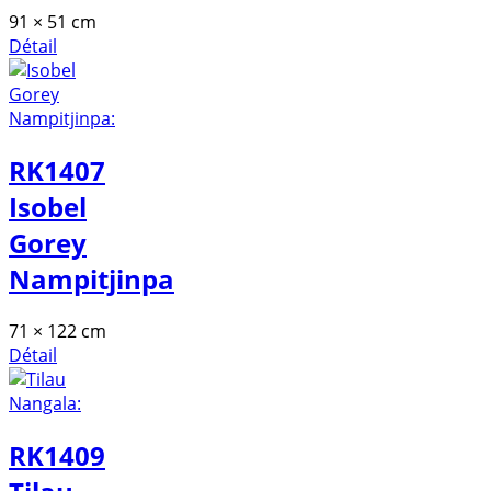
91 × 51 cm
Détail
RK1407
Isobel
Gorey
Nampitjinpa
71 × 122 cm
Détail
RK1409