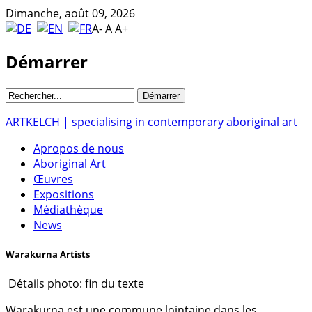
Dimanche, août 09, 2026
A-
A
A+
Démarrer
ARTKELCH | specialising in contemporary aboriginal art
Apropos de nous
Aboriginal Art
Œuvres
Expositions
Médiathèque
News
Warakurna Artists
Détails photo: fin du texte
Warakurna est une commune lointaine dans les