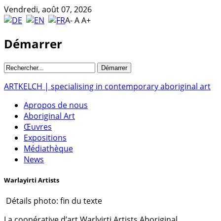
Vendredi, août 07, 2026
A-
A
A+
Démarrer
ARTKELCH | specialising in contemporary aboriginal art
Apropos de nous
Aboriginal Art
Œuvres
Expositions
Médiathèque
News
Warlayirti Artists
Détails photo: fin du texte
La coopérative d’art Warlyirti Artists Aboriginal