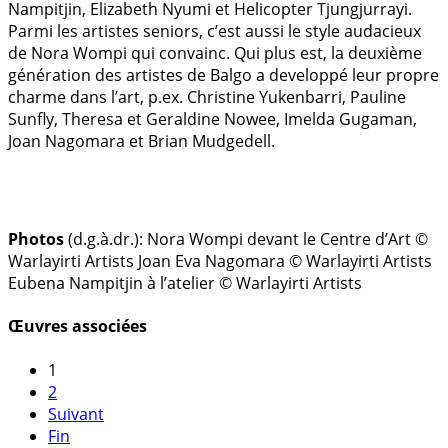
Nampitjin, Elizabeth Nyumi et Helicopter Tjungjurrayi.
Parmi les artistes seniors, c’est aussi le style audacieux
de Nora Wompi qui convainc. Qui plus est, la deuxième
génération des artistes de Balgo a developpé leur propre
charme dans l’art, p.ex. Christine Yukenbarri, Pauline
Sunfly, Theresa et Geraldine Nowee, Imelda Gugaman,
Joan Nagomara et Brian Mudgedell.
Photos
(d.g.à.dr.):
Nora Wompi devant le Centre d’Art ©
Warlayirti Artists
Joan Eva Nagomara © Warlayirti Artists
Eubena Nampitjin à l’atelier © Warlayirti Artists
Œuvres associées
1
2
Suivant
Fin