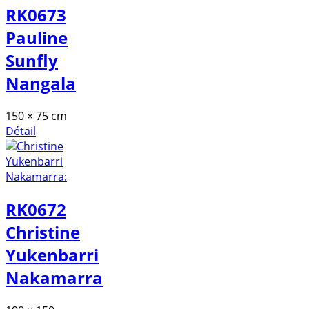
RK0673
Pauline
Sunfly
Nangala
150 × 75 cm
Détail
RK0672
Christine
Yukenbarri
Nakamarra