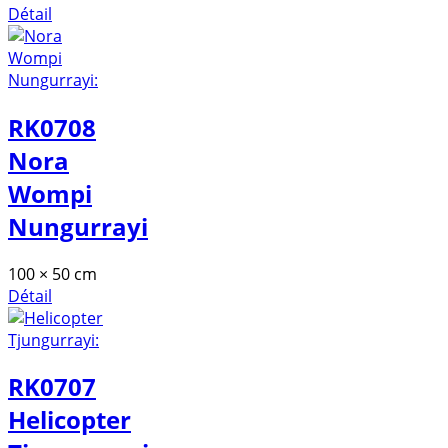
Détail
RK0708
Nora
Wompi
Nungurrayi
100 × 50 cm
Détail
RK0707
Helicopter