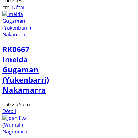
100 × 150
cm
Détail
RK0667
Imelda
Gugaman
(Yukenbarri)
Nakamarra
150 × 75 cm
Détail