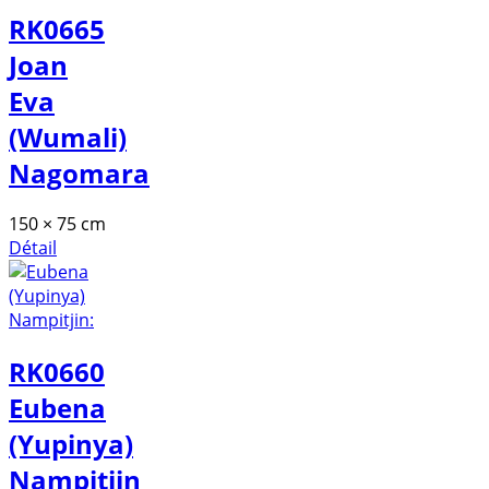
RK0665
Joan
Eva
(Wumali)
Nagomara
150 × 75 cm
Détail
RK0660
Eubena
(Yupinya)
Nampitjin