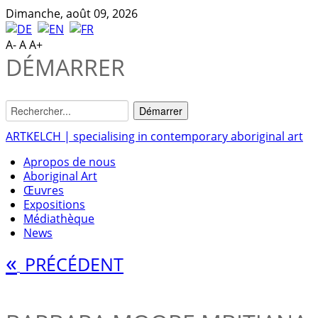
Dimanche, août 09, 2026
A-
A
A+
DÉMARRER
ARTKELCH | specialising in contemporary aboriginal art
Apropos de nous
Aboriginal Art
Œuvres
Expositions
Médiathèque
News
«
PRÉCÉDENT