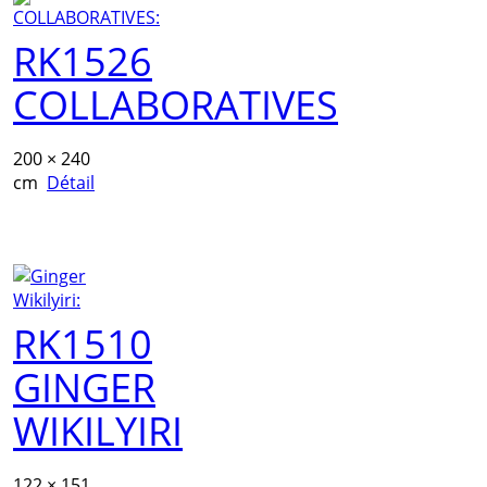
RK1526
COLLABORATIVES
200 × 240
cm
Détail
RK1510
GINGER
WIKILYIRI
122 × 151