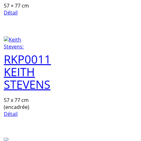
57 × 77 cm
Détail
RKP0011
KEITH
STEVENS
57 x 77 cm
(encadrée)
Détail