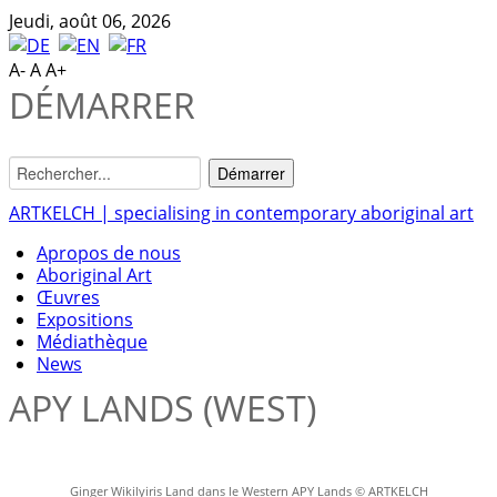
Jeudi, août 06, 2026
A-
A
A+
DÉMARRER
ARTKELCH | specialising in contemporary aboriginal art
Apropos de nous
Aboriginal Art
Œuvres
Expositions
Médiathèque
News
APY LANDS (WEST)
Ginger Wikilyiris Land dans le Western APY Lands © ARTKELCH