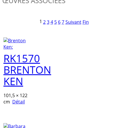
ŒUVRES ASSOCIÉES
1
2
3
4
5
6
7
Suivant
Fin
RK1570
BRENTON
KEN
101,5 × 122
cm
Détail