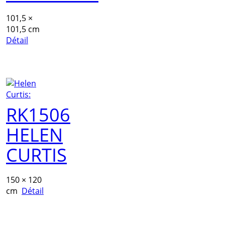
101,5 ×
101,5 cm
Détail
RK1506
HELEN
CURTIS
150 × 120
cm
Détail