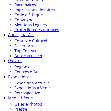
Partenaires
Impressions de foires
Code d'Éthique
Copyright
Mentions Légales
Protection des données
Aboriginal Art
Contexte Culturel
Desert Art
Top End Art
Art de Artkelch
Œuvres
Régions
Centres d'Art
Expositions
Exposition Actuelle
Expositions à Venir
Rétrospective
Médiathèque
Galerie Photos
Presse