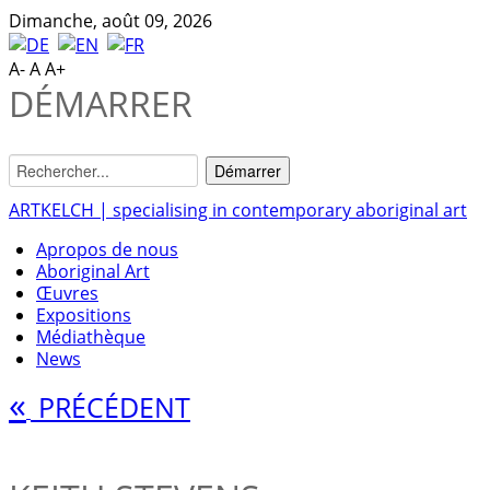
Dimanche, août 09, 2026
A-
A
A+
DÉMARRER
ARTKELCH | specialising in contemporary aboriginal art
Apropos de nous
Aboriginal Art
Œuvres
Expositions
Médiathèque
News
«
PRÉCÉDENT