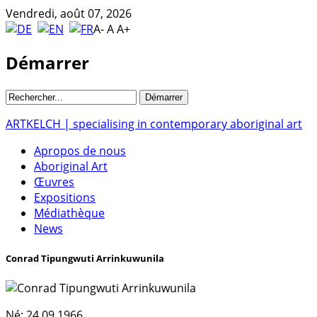
Vendredi, août 07, 2026
A-
A
A+
Démarrer
ARTKELCH | specialising in contemporary aboriginal art
Apropos de nous
Aboriginal Art
Œuvres
Expositions
Médiathèque
News
Conrad Tipungwuti Arrinkuwunila
Né:
24.09.1966