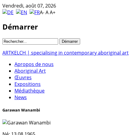
Vendredi, août 07, 2026
A-
A
A+
Démarrer
ARTKELCH | specialising in contemporary aboriginal art
Apropos de nous
Aboriginal Art
Œuvres
Expositions
Médiathèque
News
Garawan Wanambi
Né:
13.08.1965