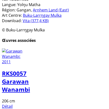
Langue:
Yolŋu Matha
Région:
Gangan,
Arnhem Land (East)
Art Centre:
Buku-Larrŋgay Mulka
Download:
Vita (377,4 KB)
© Buku-Larrŋgay Mulka
Œuvres associées
RKS0057
Garawan
Wanambi
206 cm
Détail