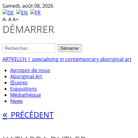
Samedi, août 08, 2026
A-
A
A+
DÉMARRER
ARTKELCH | specialising in contemporary aboriginal art
Apropos de nous
Aboriginal Art
Œuvres
Expositions
Médiathèque
News
«
PRÉCÉDENT