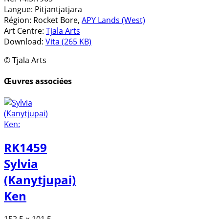
Langue:
Pitjantjatjara
Région:
Rocket Bore,
APY Lands (West)
Art Centre:
Tjala Arts
Download:
Vita (265 KB)
© Tjala Arts
Œuvres associées
RK1459
Sylvia
(Kanytjupai)
Ken
152,5 × 101,5