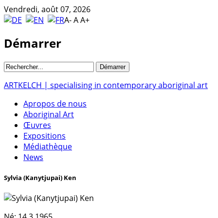
Vendredi, août 07, 2026
A-
A
A+
Démarrer
ARTKELCH | specialising in contemporary aboriginal art
Apropos de nous
Aboriginal Art
Œuvres
Expositions
Médiathèque
News
Sylvia (Kanytjupai) Ken
Né:
14.3.1965