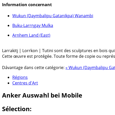
Information concernant
Wukun (Daymbalipu Gatanikpa) Wanambi
Buku-Larrŋgay Mulka
Arnhem Land (East)
Larrakitj | Lorrkon | Tutini sont des sculptures en bois qu
Cette œuvre est protégée. Toute forme de copie ou représent
Dávantage dans cette catégorie:
« Wukun (Daymbalipu Ga
Régions
Centres d'Art
Anker
Auswahl bei Mobile
Sélection: