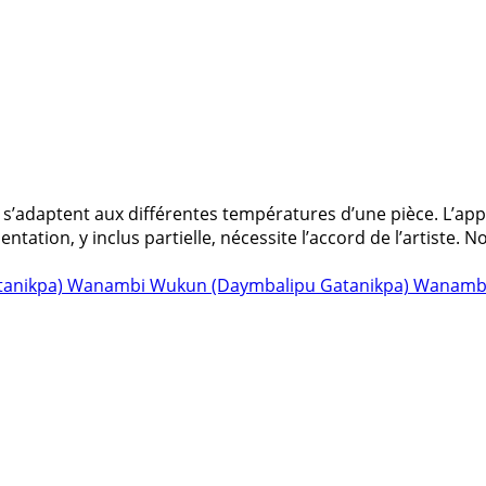
i s’adaptent aux différentes températures d’une pièce. L’appa
ation, y inclus partielle, nécessite l’accord de l’artiste. 
tanikpa) Wanambi
Wukun (Daymbalipu Gatanikpa) Wanambi