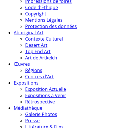
Impressions de foires
Code d'Éthique
Copyright
Mentions Légales
Protection des données
Aboriginal Art
Contexte Culturel
Desert Art
Top End Art
Art de Artkelch
Œuvres
Régions
Centres d'Art
Expositions
Exposition Actuelle
Expositions à Venir
Rétrospective
Médiathèque
Galerie Photos
Presse
Littérature & Film