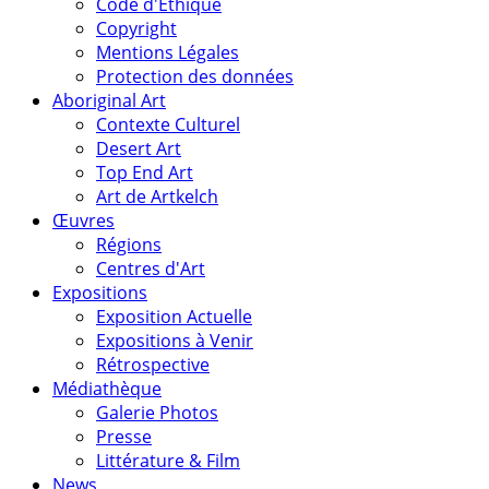
Code d'Éthique
Copyright
Mentions Légales
Protection des données
Aboriginal Art
Contexte Culturel
Desert Art
Top End Art
Art de Artkelch
Œuvres
Régions
Centres d'Art
Expositions
Exposition Actuelle
Expositions à Venir
Rétrospective
Médiathèque
Galerie Photos
Presse
Littérature & Film
News