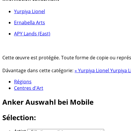
Yurpiya Lionel
Ernabella Arts
APY Lands (East)
Cette œuvre est protégée. Toute forme de copie ou représent
Dávantage dans cette catégorie:
« Yurpiya Lionel
Yurpiya L
Régions
Centres d'Art
Anker
Auswahl bei Mobile
Sélection: