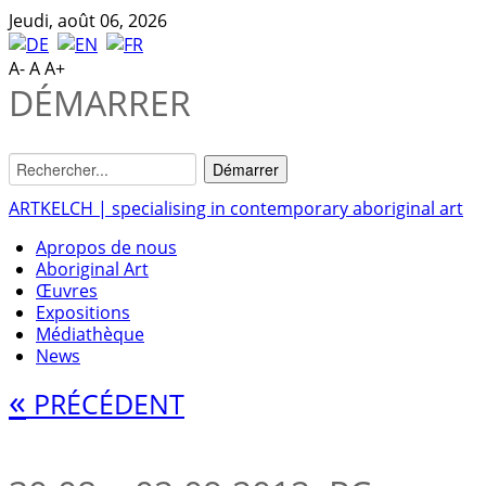
Jeudi, août 06, 2026
A-
A
A+
DÉMARRER
ARTKELCH | specialising in contemporary aboriginal art
Apropos de nous
Aboriginal Art
Œuvres
Expositions
Médiathèque
News
«
PRÉCÉDENT