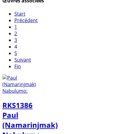
Œuvres associées
Start
Précédent
1
2
3
4
5
Suivant
Fin
RKS1386
Paul
(Namarinjmak)