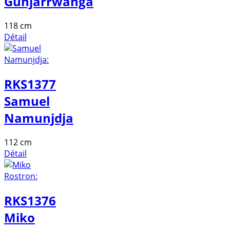
Gunjarrwanga
118 cm
Détail
RKS1377
Samuel
Namunjdja
112 cm
Détail
RKS1376
Miko