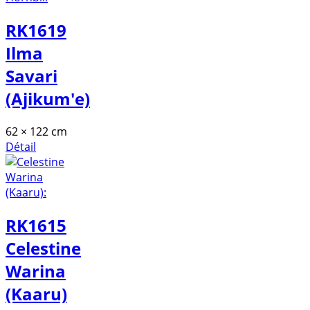
RK1619
Ilma
Savari
(Ajikum'e)
62 × 122 cm
Détail
RK1615
Celestine
Warina
(Kaaru)