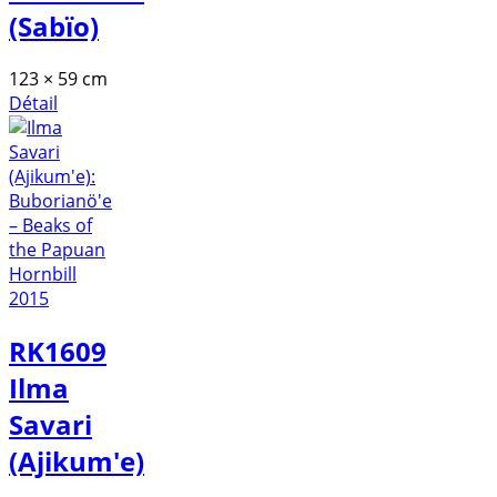
(Sabïo)
123 × 59 cm
Détail
RK1609
Ilma
Savari
(Ajikum'e)