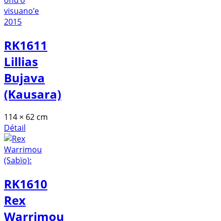
RK1611
Lillias
Bujava
(Kausara)
114 × 62 cm
Détail
RK1610
Rex
Warrimou