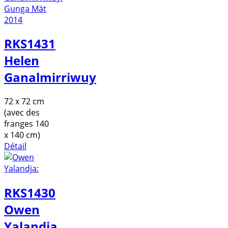
RKS1431
Helen
Ganalmirriwuy
72 x 72 cm
(avec des
franges 140
x 140 cm)
Détail
RKS1430
Owen
Yalandja