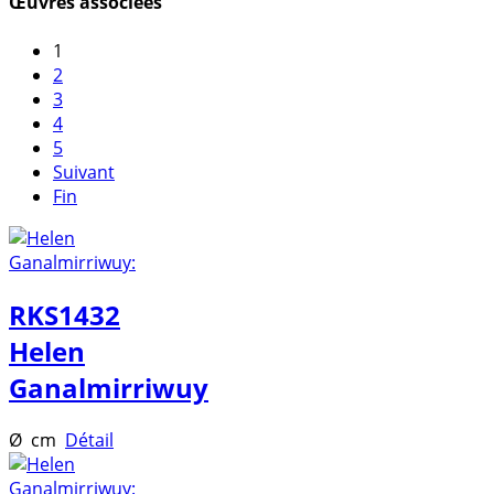
Œuvres associées
1
2
3
4
5
Suivant
Fin
RKS1432
Helen
Ganalmirriwuy
Ø cm
Détail