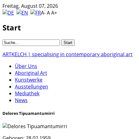
Freitag, August 07, 2026
A-
A
A+
Start
ARTKELCH | specialising in contemporary aboriginal art
Über Uns
Aboriginal Art
Kunstwerke
Ausstellungen
Mediathek
News
Delores Tipuamantumirri
Geboren:
28.02.1959