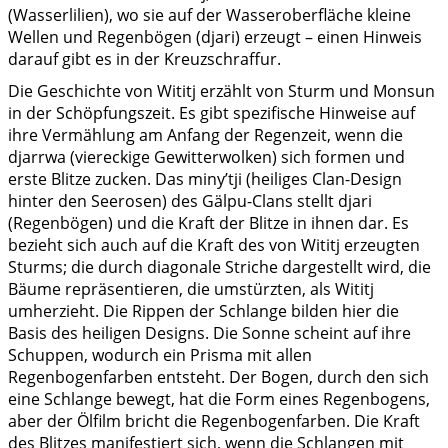
(Wasserlilien), wo sie auf der Wasseroberfläche kleine
Wellen und Regenbögen (djari) erzeugt – einen Hinweis
darauf gibt es in der Kreuzschraffur.
Die Geschichte von Wititj erzählt von Sturm und Monsun
in der Schöpfungszeit. Es gibt spezifische Hinweise auf
ihre Vermählung am Anfang der Regenzeit, wenn die
djarrwa (viereckige Gewitterwolken) sich formen und
erste Blitze zucken. Das miny’tji (heiliges Clan-Design
hinter den Seerosen) des Gälpu-Clans stellt djari
(Regenbögen) und die Kraft der Blitze in ihnen dar. Es
bezieht sich auch auf die Kraft des von Wititj erzeugten
Sturms; die durch diagonale Striche dargestellt wird, die
Bäume repräsentieren, die umstürzten, als Wititj
umherzieht. Die Rippen der Schlange bilden hier die
Basis des heiligen Designs. Die Sonne scheint auf ihre
Schuppen, wodurch ein Prisma mit allen
Regenbogenfarben entsteht. Der Bogen, durch den sich
eine Schlange bewegt, hat die Form eines Regenbogens,
aber der Ölfilm bricht die Regenbogenfarben. Die Kraft
des Blitzes manifestiert sich, wenn die Schlangen mit