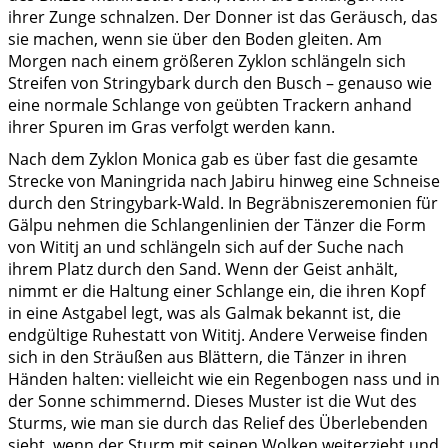
ihrer Zunge schnalzen. Der Donner ist das Geräusch, das
sie machen, wenn sie über den Boden gleiten. Am
Morgen nach einem größeren Zyklon schlängeln sich
Streifen von Stringybark durch den Busch – genauso wie
eine normale Schlange von geübten Trackern anhand
ihrer Spuren im Gras verfolgt werden kann.
Nach dem Zyklon Monica gab es über fast die gesamte
Strecke von Maningrida nach Jabiru hinweg eine Schneise
durch den Stringybark-Wald. In Begräbniszeremonien für
Gälpu nehmen die Schlangenlinien der Tänzer die Form
von Wititj an und schlängeln sich auf der Suche nach
ihrem Platz durch den Sand. Wenn der Geist anhält,
nimmt er die Haltung einer Schlange ein, die ihren Kopf
in eine Astgabel legt, was als Galmak bekannt ist, die
endgültige Ruhestatt von Wititj. Andere Verweise finden
sich in den Sträußen aus Blättern, die Tänzer in ihren
Händen halten: vielleicht wie ein Regenbogen nass und in
der Sonne schimmernd. Dieses Muster ist die Wut des
Sturms, wie man sie durch das Relief des Überlebenden
sieht, wenn der Sturm mit seinen Wolken weiterzieht und