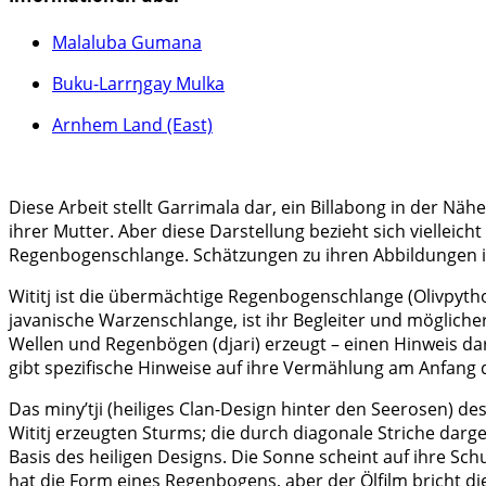
Malaluba Gumana
Buku-Larrŋgay Mulka
Arnhem Land (East)
Diese Arbeit stellt Garrimala dar, ein Billabong in der N
ihrer Mutter. Aber diese Darstellung bezieht sich vielleicht
Regenbogenschlange. Schätzungen zu ihren Abbildungen in
Wititj ist die übermächtige Regenbogenschlange (Olivpytho
javanische Warzenschlange, ist ihr Begleiter und möglicher
Wellen und Regenbögen (djari) erzeugt – einen Hinweis dar
gibt spezifische Hinweise auf ihre Vermählung am Anfang d
Das miny’tji (heiliges Clan-Design hinter den Seerosen) des
Wititj erzeugten Sturms; die durch diagonale Striche darge
Basis des heiligen Designs. Die Sonne scheint auf ihre S
hat die Form eines Regenbogens, aber der Ölfilm bricht di