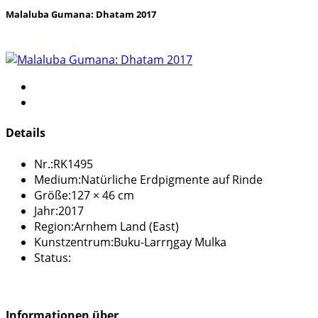
Malaluba Gumana: Dhatam 2017
Details
Nr.:
RK1495
Medium:
Natürliche Erdpigmente auf Rinde
Größe:
127 × 46 cm
Jahr:
2017
Region:
Arnhem Land (East)
Kunstzentrum:
Buku-Larrŋgay Mulka
Status:
Informationen über