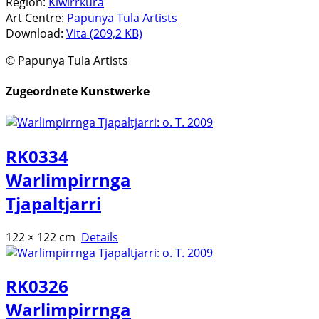
Region:
Kiwirrkura
Art Centre:
Papunya Tula Artists
Download:
Vita (209,2 KB)
© Papunya Tula Artists
Zugeordnete Kunstwerke
RK0334
Warlimpirrnga
Tjapaltjarri
122 × 122 cm
Details
RK0326
Warlimpirrnga