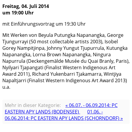
Freitag, 04. Juli 2014
um 19:00 Uhr
mit Einführungsvortrag um 19:30 Uhr
Mit Werken von Beyula Putungka Napanangka, George
Tjungurrayi (50 most collectable artists 2003), Isobel
Gorey Nampitjinpa, Johnny Yungut Tjupurrula, Kutungka
Napanangka, Lorna Brown Napanangka, Ningura
Napurrula (Deckengemälde Musée du Quai Branly, Paris),
Nyilyari Tjapangati (Finalist Western Indigenous Art
Award 2011), Richard Yukenbarri Tjakamarra, Wintjiya
Napaltjarri (Finalist Western Indigenous Art Award 2013)
u.a.
Mehr in dieser Kategorie:
« 06.07. - 06.09.2014: PC
EASTERN APY LANDS (BODENSEE)
01.06. -
06.06.2014: PC EASTERN APY LANDS (SCHORNDORF) »