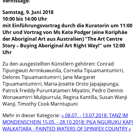
Vernissage:
Samstag, 9. Juni 2018
10:00 bis 14:00 Uhr
mit Einführungsvortrag durch die Kuratorin um 11:00
Uhr und Vortrag von Ms Kate Podger (eine Koriphäe
der Aboriginal Art aus Australien) "The Art Centre
Story – Buying Aboriginal Art Right Way!" um 12:00
Uhr
Zu den ausgestellten Künstlern gehören: Conrad
Tipungwuti Arrinkuwunila, Cornelia Tipuamantumirri,
Delores Tipuamantumirri, Jane Margaret
Tipuamantumirri, Maria-Josette Orsto Japajapunga,
Patrick Freddy Puruntatameri Miyatini, Pedro Dennis
Wonaeamirri Mulipurrula, Regina Kantilla, Susan Wanji
Wanji, Timothy Cook Marntupuni
Mehr in dieser Kategorie:
« 08.07. - 13.07.2018: TANZ IM
MONDENSCHEIN
15.05. - 28.10.2018: PILA NGURUKU KAPI
WALKATJARA - PAINTED WATERS OF SPINIFEX COUNTRY »