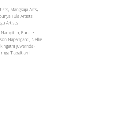
rtists, Mangkaja Arts,
unya Tula Artists,
ngu Artists
 Nampitjin, Eunice
tson Napangardi, Nellie
ngkingathi Juwarnda)
nga Tjapaltjarri,