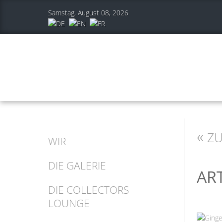
Samstag, August 08, 2026
«
ZU
WIR
DIE GALERIE
AR
DIE COLLECTORS
LOUNGE