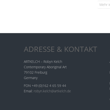
Mehr i
ADRESSE & KONTAKT
ARTKELCH – Robyn Kelch
Contemporary Aboriginal Art
79102 Freiburg
Germany
FON +49 (0)162 4 65 59 44
Email:
robyn.kelch@artkelch.de