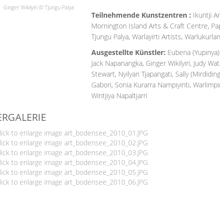
Ginger Wikilyiri © Tjungu Palya
Teilnehmende Kunstzentren :
Ikuntji A
Mornington Island Arts & Craft Centre, Pap
Tjungu Palya, Warlayirti Artists, Warlukurla
Ausgestellte Künstler:
Eubena (Yupinya)
Jack Napanangka, Ginger Wikilyiri, Judy Wa
Stewart, Nyilyari Tjapangati, Sally (Mirdidi
Gabori, Sonia Kurarra Nampiyinti, Warlimpirr
Wintjiya Napaltjarri
ERGALERIE