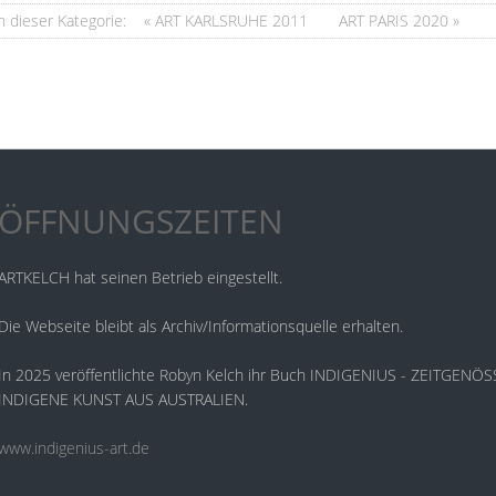
n dieser Kategorie:
« ART KARLSRUHE 2011
ART PARIS 2020 »
ÖFFNUNGSZEITEN
ARTKELCH hat seinen Betrieb eingestellt.
Die Webseite bleibt als Archiv/Informationsquelle erhalten.
In 2025 veröffentlichte Robyn Kelch ihr Buch INDIGENIUS - ZEITGENÖ
INDIGENE KUNST AUS AUSTRALIEN.
www.indigenius-art.de