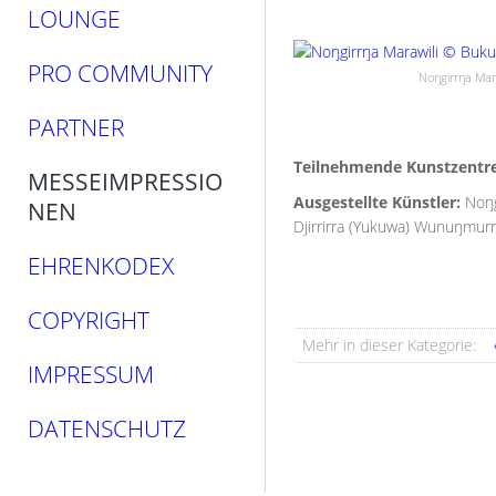
LOUNGE
PRO COMMUNITY
Noŋgirrŋa Mar
PARTNER
Teilnehmende Kunstzentr
MESSEIMPRESSIO
Ausgestellte Künstler:
Noŋg
NEN
Djirrirra (Yukuwa) Wunuŋmur
EHRENKODEX
COPYRIGHT
Mehr in dieser Kategorie:
IMPRESSUM
DATENSCHUTZ