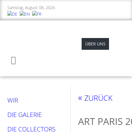
Samstag, August 08, 2026
ÜBER UNS
ABORIGIN
«
ZURÜCK
WIR
DIE GALERIE
ART PARIS 2
DIE COLLECTORS