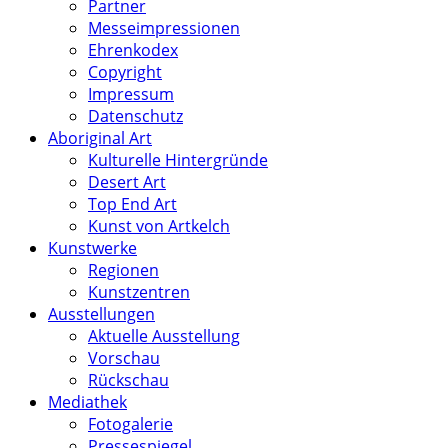
Partner
Messeimpressionen
Ehrenkodex
Copyright
Impressum
Datenschutz
Aboriginal Art
Kulturelle Hintergründe
Desert Art
Top End Art
Kunst von Artkelch
Kunstwerke
Regionen
Kunstzentren
Ausstellungen
Aktuelle Ausstellung
Vorschau
Rückschau
Mediathek
Fotogalerie
Pressespiegel