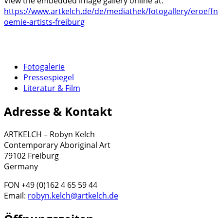
View the embedded image gallery online at:
https://www.artkelch.de/de/mediathek/fotogallery/eroeff
oemie-artists-freiburg
Fotogalerie
Pressespiegel
Literatur & Film
Adresse & Kontakt
ARTKELCH – Robyn Kelch
Contemporary Aboriginal Art
79102 Freiburg
Germany
FON +49 (0)162 4 65 59 44
Email:
robyn.kelch@artkelch.de