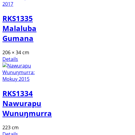
RKS1335
Malaluba
Gumana
206 × 34 cm
Details
RKS1334
Nawurapu
Wunuŋmurra
223 cm
Details