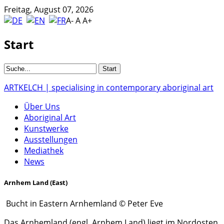
Freitag, August 07, 2026
A-
A
A+
Start
ARTKELCH | specialising in contemporary aboriginal art
Über Uns
Aboriginal Art
Kunstwerke
Ausstellungen
Mediathek
News
Arnhem Land (East)
Bucht in Eastern Arnhemland © Peter Eve
Das Arnhemland (engl. Arnhem Land) liegt im Nordosten