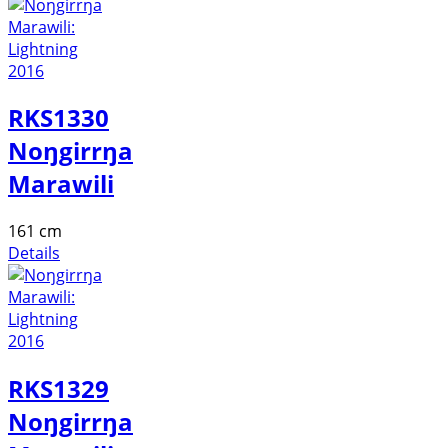
RKS1330
Noŋgirrŋa
Marawili
161 cm
Details
RKS1329
Noŋgirrŋa