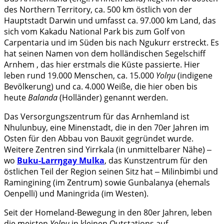
des Northern Territory, ca. 500 km östlich von der
Hauptstadt Darwin und umfasst ca. 97.000 km Land, das
sich vom Kakadu National Park bis zum Golf von
Carpentaria und im Süden bis nach Ngukurr erstreckt. Es
hat seinen Namen von dem holländischen Segelschiff
Arnhem , das hier erstmals die Küste passierte. Hier
leben rund 19.000 Menschen, ca. 15.000
Yolŋu
(indigene
Bevölkerung) und ca. 4.000 Weiße, die hier oben bis
heute
Balanda
(Holländer) genannt werden.
Das Versorgungszentrum für das Arnhemland ist
Nhulunbuy, eine Minenstadt, die in den 70er Jahren im
Osten für den Abbau von Bauxit gegründet wurde.
Weitere Zentren sind Yirrkala (in unmittelbarer Nähe) ‒
wo
Buku-Larrŋgay Mulka
, das Kunstzentrum für den
östlichen Teil der Region seinen Sitz hat ‒ Milinbimbi und
Ramingining (im Zentrum) sowie Gunbalanya (ehemals
Oenpelli) und Maningrida (im Westen).
Seit der Homeland-Bewegung in den 80er Jahren, leben
die meisten
Yolŋu
in kleinen Outstations auf