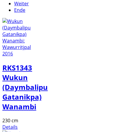
Weiter
Ende
RKS1343
Wukun
(Daymbalipu
Gatanikpa)
Wanambi
230 cm
Details