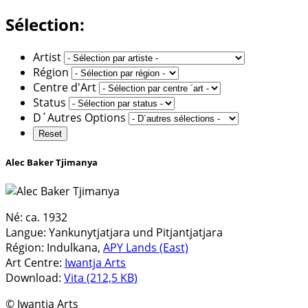
Sélection:
Artist
Région
Centre d'Art
Status
D´Autres Options
Alec Baker Tjimanya
Né:
ca. 1932
Langue:
Yankunytjatjara und Pitjantjatjara
Région:
Indulkana,
APY Lands (East)
Art Centre:
Iwantja Arts
Download:
Vita (212,5 KB)
© Iwantja Arts