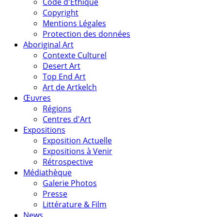
Code d'Éthique
Copyright
Mentions Légales
Protection des données
Aboriginal Art
Contexte Culturel
Desert Art
Top End Art
Art de Artkelch
Œuvres
Régions
Centres d'Art
Expositions
Exposition Actuelle
Expositions à Venir
Rétrospective
Médiathèque
Galerie Photos
Presse
Littérature & Film
News