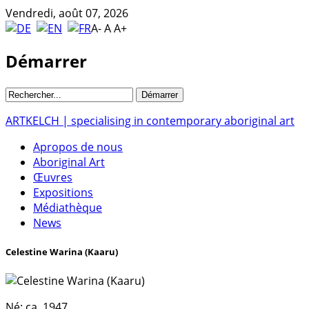
Vendredi, août 07, 2026
A-
A
A+
Démarrer
ARTKELCH | specialising in contemporary aboriginal art
Apropos de nous
Aboriginal Art
Œuvres
Expositions
Médiathèque
News
Celestine Warina (Kaaru)
Né:
ca. 1947