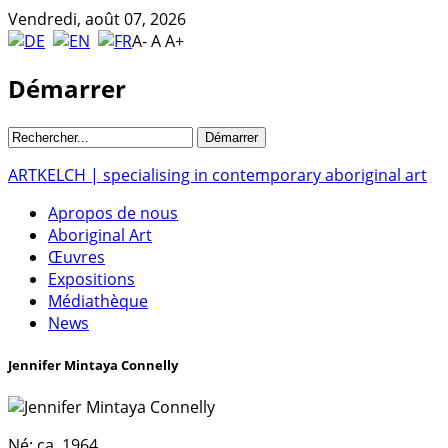
Vendredi, août 07, 2026
A-
A
A+
Démarrer
ARTKELCH | specialising in contemporary aboriginal art
Apropos de nous
Aboriginal Art
Œuvres
Expositions
Médiathèque
News
Jennifer Mintaya Connelly
Né:
ca. 1964