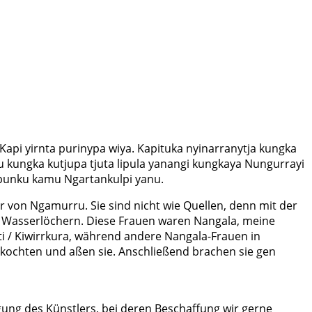
pi yirnta purinypa wiya. Kapituka nyinarranytja kungka
 kungka kutjupa tjuta lipula yanangi kungkaya Nungurrayi
apunku kamu Ngartankulpi yanu.
 von Ngamurru. Sie sind nicht wie Quellen, denn mit der
en Wasserlöchern. Diese Frauen waren Nangala, meine
 / Kiwirrkura, während andere Nangala-Frauen in
kochten und aßen sie. Anschließend brachen sie gen
ung des Künstlers, bei deren Beschaffung wir gerne