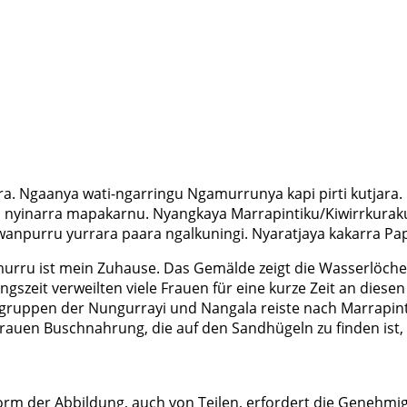
Ngaanya wati-ngarringu Ngamurrunya kapi pirti kutjara. Ka
a nyinarra mapakarnu. Nyangkaya Marrapintiku/Kiwirrkuraku
wanpurru yurrara paara ngalkuningi. Nyaratjaya kakarra P
urru ist mein Zuhause. Das Gemälde zeigt die Wasserlöcher
gszeit verweilten viele Frauen für eine kurze Zeit an dies
ruppen der Nungurrayi und Nangala reiste nach Marrapinti
uen Buschnahrung, die auf den Sandhügeln zu finden ist, 
rm der Abbildung, auch von Teilen, erfordert die Genehmig