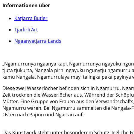
Informationen über
Katjarra Butler
Tjarlirli Art
Ngaanyatjarra Lands
„Ngamurrunya ngaanya kapi. Ngamurrunya ngayuku ngurra. 
tjuta tjukurta, Nangala pirni ngayuku ngunytju ngamurrul
kamu Nangala. Ngamurrulaya mayi talingka pakalpayinya 
Diese zwei Wasserlöcher befinden sich in Ngamurru. Ngam
Zeit trocknen die Wasserlöcher aus. Während der Schöpfun
Mütter. Eine Gruppe von Frauen aus den Verwandtschaftsg
Ngamurru waren. Bei Ngamurru sammelten die Nangala-Fra
Osten nach Papun und Ngartan auf."
Das Kunstwerk steht unter besonderem Schutz. Jegliche Fo