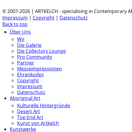
© 2007-2026 | ARTKELCH - specialising in Contemporary Ab
Impressum
|
Copyright
|
Datenschutz
Back to top
Über Uns
Wir
Die Galerie
Die Collectors Lounge
Pro Community
Partner
Messeimpressionen
Ehrenkodex
Copyright
Impressum
Datenschutz
Aboriginal Art
Kulturelle Hintergründe
Desert Art
Top End Art
Kunst von Artkelch
Kunstwerke