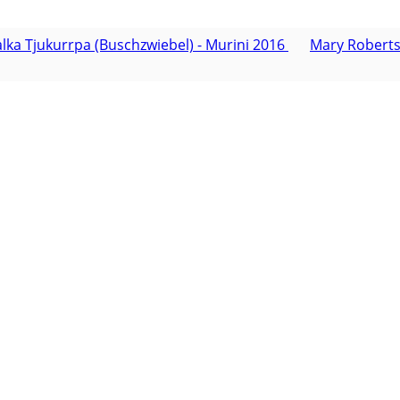
lka Tjukurrpa (Buschzwiebel) - Murini 2016
Mary Roberts