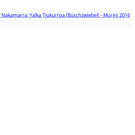
 Nakamarra: Yalka Tjukurrpa (Buschzwiebel) - Murini 2016