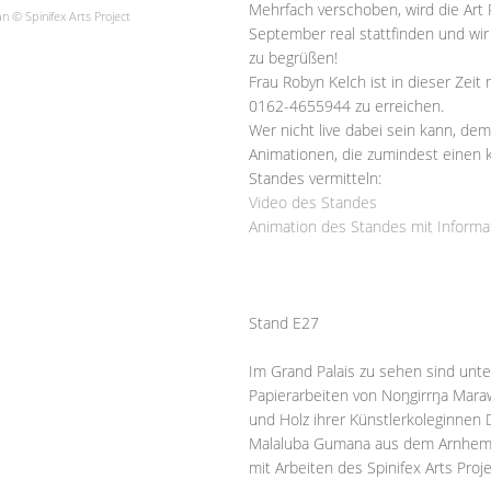
Mehrfach verschoben, wird die Art 
 © Spinifex Arts Project
September real stattfinden und wir
zu begrüßen!
Frau Robyn Kelch ist in dieser Zei
0162-4655944 zu erreichen.
Wer nicht live dabei sein kann, de
Animationen, die zumindest einen 
Standes vermitteln:
Video des Standes
Animation des Standes mit Inform
Stand E27
Im Grand Palais zu sehen sind un
Papierarbeiten von Noŋgirrŋa Maraw
und Holz ihrer Künstlerkoleginnen 
Malaluba Gumana aus dem Arnheml
mit Arbeiten des Spinifex Arts Proje