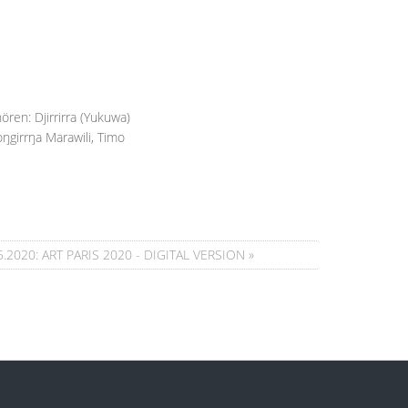
ren: Djirrirra (Yukuwa)
girrŋa Marawili, Timo
05.2020: ART PARIS 2020 - DIGITAL VERSION »