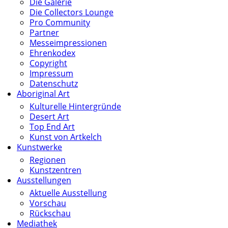
Die Galerie
Die Collectors Lounge
Pro Community
Partner
Messeimpressionen
Ehrenkodex
Copyright
Impressum
Datenschutz
Aboriginal Art
Kulturelle Hintergründe
Desert Art
Top End Art
Kunst von Artkelch
Kunstwerke
Regionen
Kunstzentren
Ausstellungen
Aktuelle Ausstellung
Vorschau
Rückschau
Mediathek