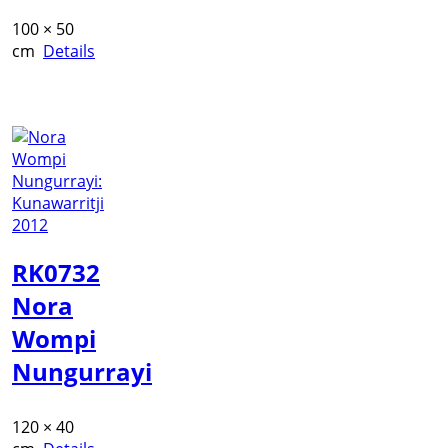
100 × 50
cm
Details
RK0732
Nora
Wompi
Nungurrayi
120 × 40