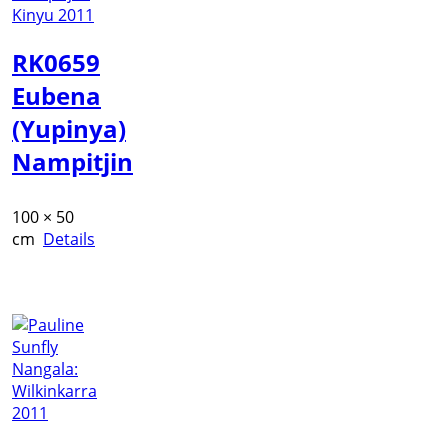
RK0659
Eubena
(Yupinya)
Nampitjin
100 × 50
cm
Details