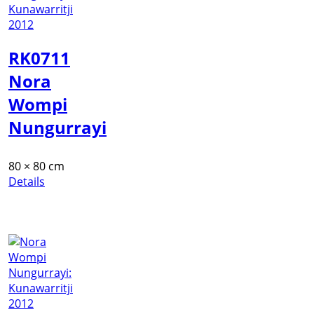
RK0711
Nora
Wompi
Nungurrayi
80 × 80 cm
Details