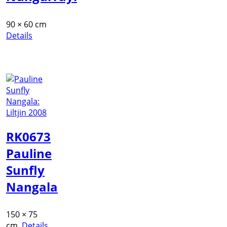
90 × 60 cm
Details
RK0673
Pauline
Sunfly
Nangala
150 × 75
cm
Details