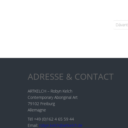
Dávant
ADRESSE & CONTACT
ARTKELCH – Robyn Kelch
Contemporary Aboriginal Art
79102 Freiburg
Allemagne
Tél +49 (0)162 4 65 59 44
Email:
robyn.kelch@artkelch.de