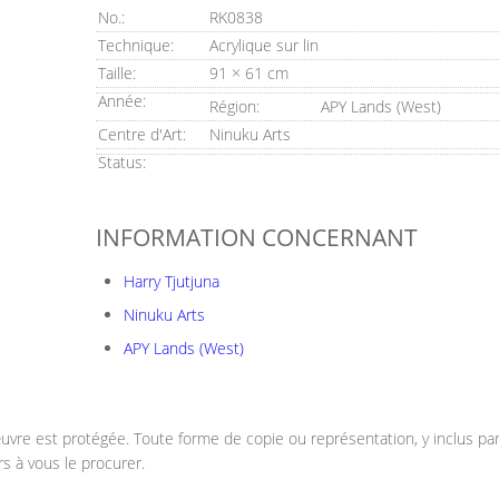
No.:
RK0838
Technique:
Acrylique sur lin
Taille:
91 × 61 cm
Année:
Région:
APY Lands (West)
Centre d'Art:
Ninuku Arts
Status:
INFORMATION CONCERNANT
Harry Tjutjuna
Ninuku Arts
APY Lands (West)
vre est protégée. Toute forme de copie ou représentation, y inclus parti
rs à vous le procurer.