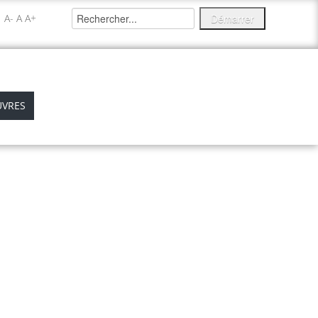
A-
A
A+
VRES
EXPOSITIONS
MÉDIATHÈQUE
NEWS