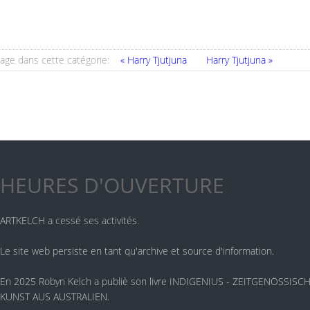
age dans cette catégorie:
« Harry Tjutjuna
Harry Tjutjuna »
HEURES D'OUVERTURE
ARTKELCH a cessé ses activités.
Le site web persiste en tant qu'archive et source d'information.
En 2025 Robyn Kelch a publiè son livre INDIGENIUS - ZEITGENÖSSIS
KUNST AUS AUSTRALIEN.